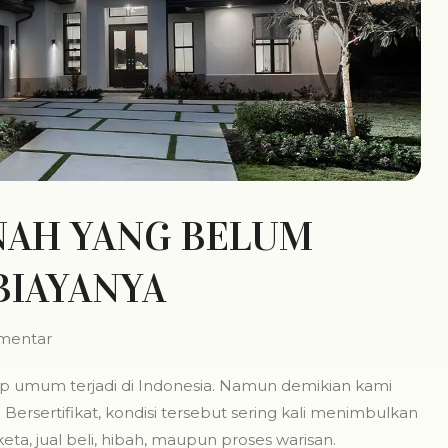
NAH YANG BELUM
BIAYANYA
mentar
up umum terjadi di Indonesia. Namun demikian kami
sertifikat, kondisi tersebut sering kali menimbulkan
eta, jual beli, hibah, maupun proses warisan.