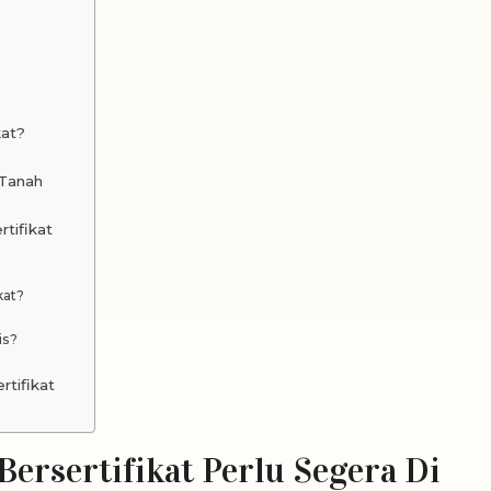
kat?
 Tanah
tifikat
kat?
is?
tifikat
ersertifikat Perlu Segera Di