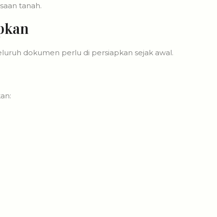
asaan tanah.
pkan
 seluruh dokumen perlu di persiapkan sejak awal.
an: