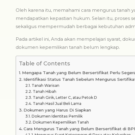
Oleh karena itu, memahami cara mengurus tanah ya
mendapatkan kepastian hukum. Selain itu, proses ser
sekaligus mempermudah berbagai kebutuhan admini
Pada artikel ini, Anda akan mempelajari syarat, dok
dokumen kepemilikan tanah belum lengkap.
Table of Contents
Mengapa Tanah yang Belum Bersertifikat Perlu Segera
Identifikasi Status Tanah Sebelum Mengurus Sertifika
Tanah Warisan
Tanah Hibah
Tanah Girik, Letter C, atau Petok D
Tanah Hasil Jual Beli Lama
Dokumen yang Harus Di Siapkan
Dokumen Identitas Pemilik
Dokumen Kepemilikan Tanah
Cara Mengurus Tanah yang Belum Bersertifikat di BP
1. Mengurus Surat Keterangan di Desa atau Kelurahan