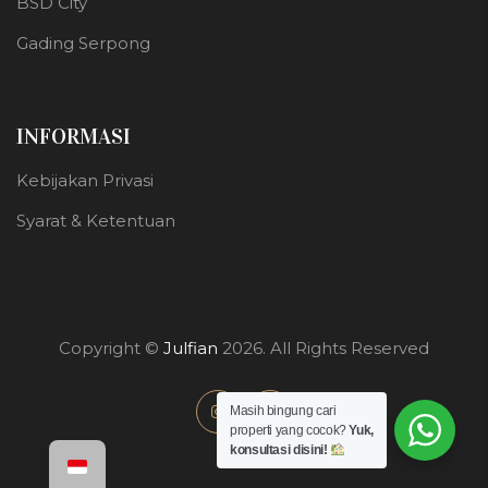
BSD City
Gading Serpong
INFORMASI
Kebijakan Privasi
Syarat & Ketentuan
Copyright ©
Julfian
2026. All Rights Reserved
Masih bingung cari
properti yang cocok?
Yuk,
konsultasi disini!