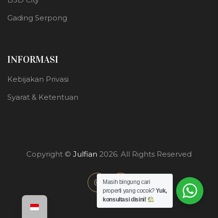
Gading Serpong
INFORMASI
Kebijakan Privasi
Syarat & Ketentuan
Copyright ©
Julfian
2026. All Rights Reserved
Masih bingung cari
properti yang cocok?
Yuk,
konsultasi disini!